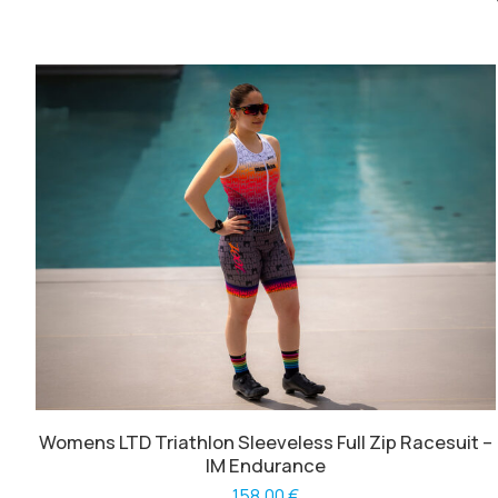
Womens LTD Triathlon Sleeveless Full Zip Racesuit –
IM Endurance
158,00
€