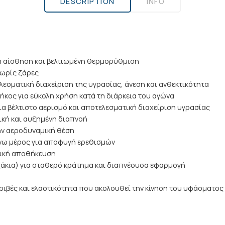
DESCRIPTION
INFO
ρή αίσθηση και βελτιωμένη θερμορύθμιση
χωρίς ζάρες
ελεσματική διαχείριση της υγρασίας, άνεση και ανθεκτικότητα
μήκος για εύκολη χρήση κατά τη διάρκεια του αγώνα
ια βέλτιστο αερισμό και αποτελεσματική διαχείριση υγρασίας
ική και αυξημένη διαπνοή
ην αεροδυναμική θέση
νω μέρος για αποφυγή ερεθισμών
κτική αποθήκευση
τζάκια) για σταθερό κράτημα και διαπνέουσα εφαρμογή
τριβές και ελαστικότητα που ακολουθεί την κίνηση του υφάσματος