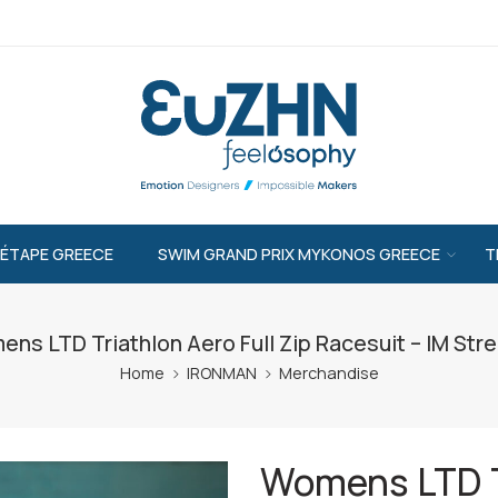
’ÉTAPE GREECE
SWIM GRAND PRIX MYKONOS GREECE
T
ns LTD Triathlon Aero Full Zip Racesuit – IM Str
Home
IRONMAN
Merchandise
Womens LTD Tr