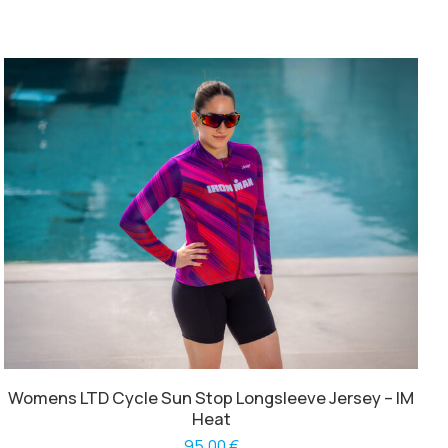
n
Womens LTD Cycle Sun Stop Longsleeve Jersey – IM
Heat
95,00
€