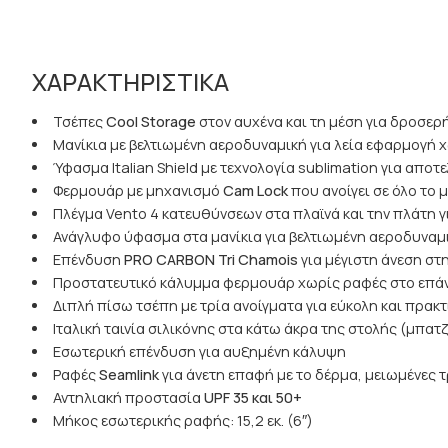
ΧΑΡΑΚΤΗΡΙΣΤΙΚΑ
Τσέπες
Cool
Storage
στον αυχένα και τη μέση για δροσε
Μανίκια με βελτιωμένη αεροδυναμική για λεία εφαρμογή 
Ύφασμα Italian Shield με τεχνολογία sublimation για αποτ
Φερμουάρ με μηχανισμό
Cam
Lock
που ανοίγει σε όλο το 
Πλέγμα Vento 4 κατευθύνσεων στα πλαϊνά και την πλάτη γ
Ανάγλυφο ύφασμα στα μανίκια για βελτιωμένη αεροδυναμ
Επένδυση
PRO
CARBON
Tri
Chamois
για μέγιστη άνεση στ
Προστατευτικό κάλυμμα φερμουάρ χωρίς ραφές στο επά
Διπλή πίσω τσέπη με τρία ανοίγματα για εύκολη και πρα
Ιταλική ταινία σιλικόνης στα κάτω άκρα της στολής (μπα
Εσωτερική επένδυση για αυξημένη κάλυψη
Ραφές
Seamlink
για άνετη επαφή με το δέρμα, μειωμένες 
Αντηλιακή προστασία
UPF
35 και 50+
Μήκος εσωτερικής ραφής: 15,2 εκ. (6″)