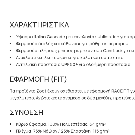
ΧΑΡΑΚΤΗΡΙΣΤΙΚΑ
Ύφασμα
Italian
Cascade
με τεχνολογία sublimation για κο
Φερμουάρ διπλής κατεύθυνσης για ρύθμιση αερισμού
Φερμουάρ πλήρους μήκους με μηχανισμό
Cam
Lock
για ε
Ανακλαστικές λεπτομέρειες για καλύτερη ορατότητα
Αντηλιακή προστασία
UPF
50+
για ολοήμερη προστασία
ΕΦΑΡΜΟΓΗ (FIT
)
Τα προϊόντα Zoot έχουν σχεδιαστεί με εφαρμογή
RACE
FIT
γι
μεγαλύτερο. Αν βρίσκεστε ανάμεσα σε δύο μεγέθη, προτείνετα
ΣΥΝΘΕΣΗ
Κύριο ύφασμα: 100% Πολυεστέρας, 64 g/m²
Πλέγμα: 75% Νάιλον / 25% Ελαστάνη, 115 g/m²