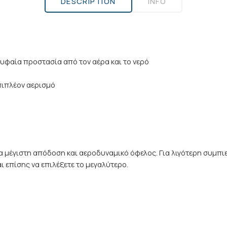
DESCRIPTION
INFO
ρυφαία προστασία από τον αέρα και το νερό
πιπλέον αερισμό
α μέγιστη απόδοση και αεροδυναμικό όφελος. Για λιγότερη συμπιε
ι επίσης να επιλέξετε το μεγαλύτερο.