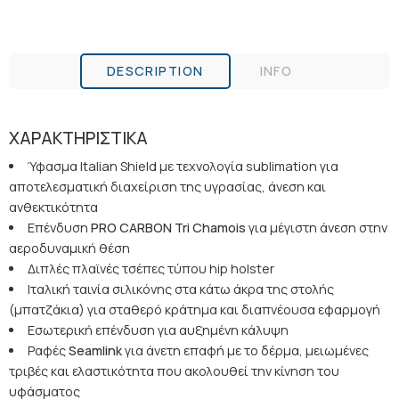
DESCRIPTION
INFO
ΧΑΡΑΚΤΗΡΙΣΤΙΚΑ
Ύφασμα Italian Shield με τεχνολογία sublimation για
αποτελεσματική διαχείριση της υγρασίας, άνεση και
ανθεκτικότητα
Επένδυση
PRO
CARBON
Tri
Chamois
για μέγιστη άνεση στην
αεροδυναμική θέση
Διπλές πλαϊνές τσέπες τύπου hip holster
Ιταλική ταινία σιλικόνης στα κάτω άκρα της στολής
(μπατζάκια) για σταθερό κράτημα και διαπνέουσα εφαρμογή
Εσωτερική επένδυση για αυξημένη κάλυψη
Ραφές
Seamlink
για άνετη επαφή με το δέρμα, μειωμένες
τριβές και ελαστικότητα που ακολουθεί την κίνηση του
υφάσματος